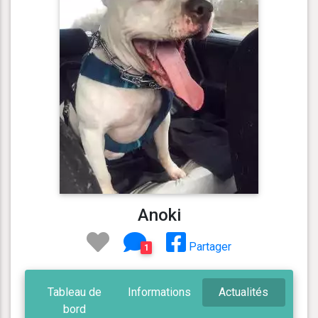
Anoki
Partager
1
Tableau de
Informations
Actualités
bord