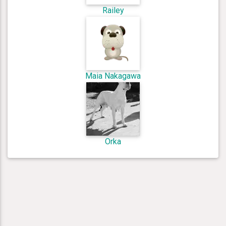
Railey
Maia Nakagawa
Orka