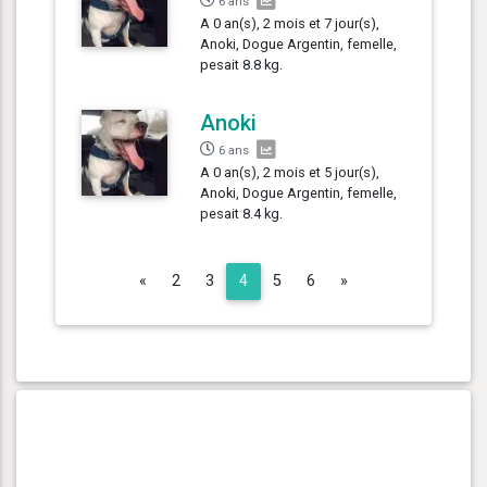
6 ans
A 0 an(s), 2 mois et 7 jour(s),
Anoki, Dogue Argentin, femelle,
pesait 8.8 kg.
Anoki
6 ans
A 0 an(s), 2 mois et 5 jour(s),
Anoki, Dogue Argentin, femelle,
pesait 8.4 kg.
Previous
Next
«
2
3
4
5
6
»