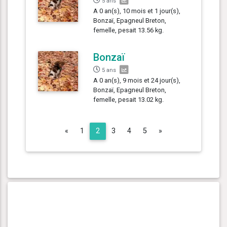
5 ans
A 0 an(s), 10 mois et 1 jour(s),
Bonzaï, Epagneul Breton,
femelle, pesait 13.56 kg.
Bonzaï
5 ans
A 0 an(s), 9 mois et 24 jour(s),
Bonzaï, Epagneul Breton,
femelle, pesait 13.02 kg.
Previous
Next
«
1
2
3
4
5
»