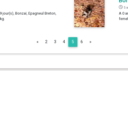
Bon
5 
 9 jour(s), Bonzaï, Epagneul Breton,
A 0 a
 kg.
femel
Previous
Next
«
2
3
4
5
6
»