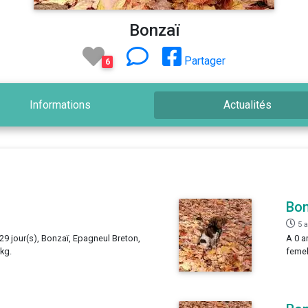
Bonzaï
Partager
6
Informations
Actualités
Bon
5 
 29 jour(s), Bonzaï, Epagneul Breton,
A 0 a
 kg.
femel