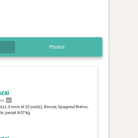
Photos
zaï
ans
n(s), 3 mois et 22 jour(s), Bonzaï, Epagneul Breton,
le, pesait 8.07 kg.