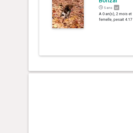
Bonzaï
5 ans
A 0 an(s), 2 mois et
femelle, pesait 4.17