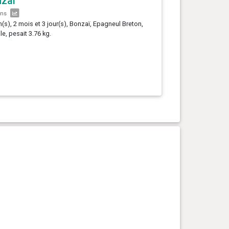
zaï
ans
n(s), 2 mois et 3 jour(s), Bonzaï, Epagneul Breton,
le, pesait 3.76 kg.