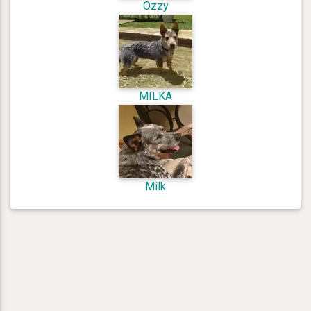
Ozzy
MILKA
Milk