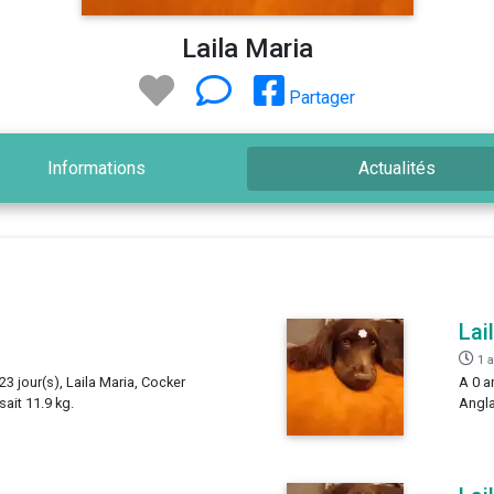
Laila Maria
Partager
Informations
Actualités
Lai
1 
23 jour(s), Laila Maria, Cocker
A 0 a
sait 11.9 kg.
Angla