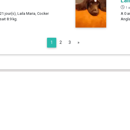
Lai
1 
21 jour(s), Laila Maria, Cocker
A 0 a
ait 8.9 kg.
Angla
Next
1
2
3
»