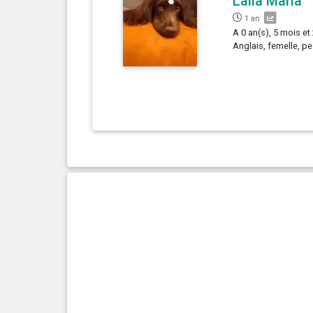
Laila Maria
1 an
A 0 an(s), 5 mois et 
Anglais, femelle, pes