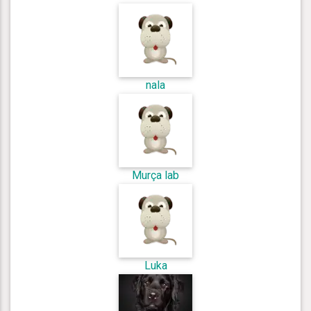
nala
Murça lab
Luka