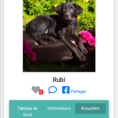
Rubí
Partager
1
Tableau de
Informations
Actualités
bord