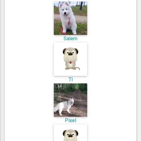
Salem
Tl
Pixel