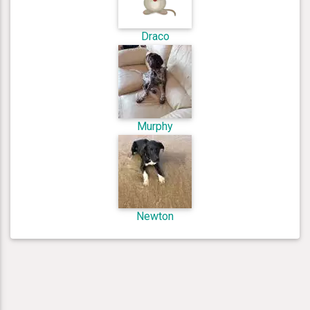
Draco
Murphy
Newton