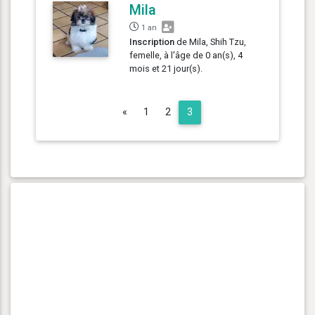
Mila
1 an
Inscription
de Mila, Shih Tzu,
femelle, à l'âge de 0 an(s), 4
mois et 21 jour(s).
Previous
«
1
2
3