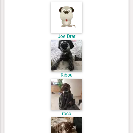
Joe Drat
Ribou
roco