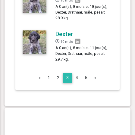
10 mois
A 0 an(s), 8 mois et 18 jour(s),
Dexter, Drathaar, mâle, pesait
28.9 kg.
Dexter
10 mois
A 0 an(s), 8 mois et 11 jour(s),
Dexter, Drathaar, mâle, pesait
29.7 kg.
Previous
Next
«
1
2
3
4
5
»