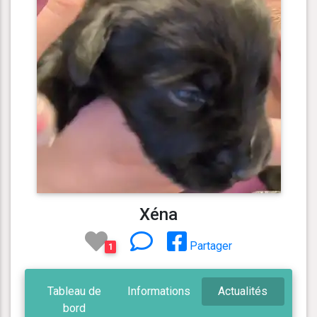
Xéna
Partager
1
Tableau de
Informations
Actualités
bord