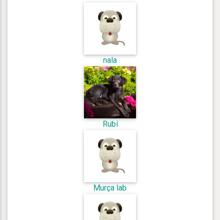
nala
Rubí
Murça lab