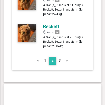
6 ans
A 0 an(s), 6 mois et 11 jour(s),
Beckett, Setter Irlandais, mâle,
pesait 24.4 kg.
Beckett
6 ans
A 0 an(s), 5 mois et 25 jour(s),
Beckett, Setter Irlandais, mâle,
pesait 23.04 kg.
Previous
Next
«
1
2
3
»