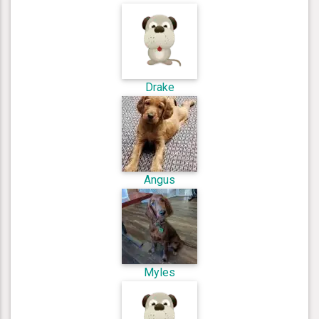
Drake
Angus
Myles