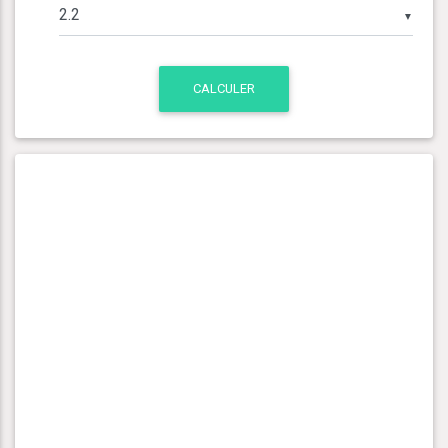
▼
CALCULER