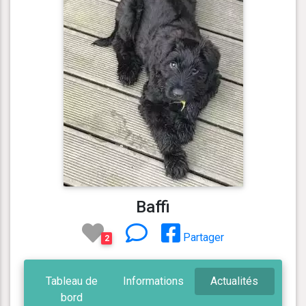
Baffi
Partager
2
Tableau de
Informations
Actualités
bord