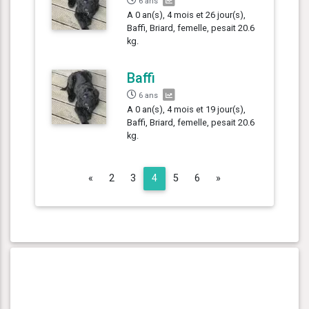
6 ans
A 0 an(s), 4 mois et 26 jour(s),
Baffi, Briard, femelle, pesait 20.6
kg.
Baffi
6 ans
A 0 an(s), 4 mois et 19 jour(s),
Baffi, Briard, femelle, pesait 20.6
kg.
Previous
Next
«
2
3
4
5
6
»