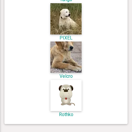
PIXEL
Velcro
Rothko