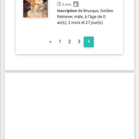
6 ans
Inscription
de Brusque, Golden
Retriever, mâle, à l'âge de 0
an(s), 2 mois et 27 jour(s).
Previous
«
1
2
3
4