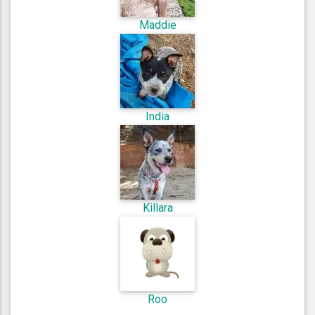
Maddie
India
Killara
Roo