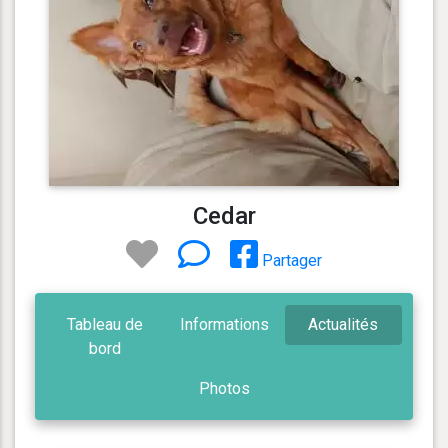
Cedar
Partager
Tableau de
Informations
Actualités
bord
Photos