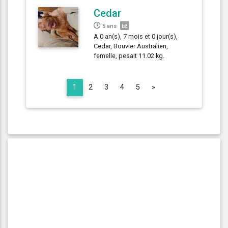
Cedar
5 ans
A 0 an(s), 7 mois et 0 jour(s),
Cedar, Bouvier Australien,
femelle, pesait 11.02 kg.
Next
1
2
3
4
5
»