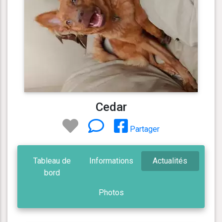
Cedar
Partager
Tableau de
Informations
Actualités
bord
Photos