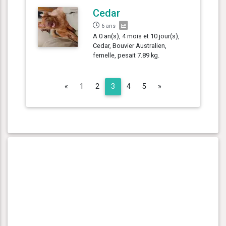
Cedar
6 ans
A 0 an(s), 4 mois et 10 jour(s),
Cedar, Bouvier Australien,
femelle, pesait 7.89 kg.
Previous
Next
«
1
2
3
4
5
»