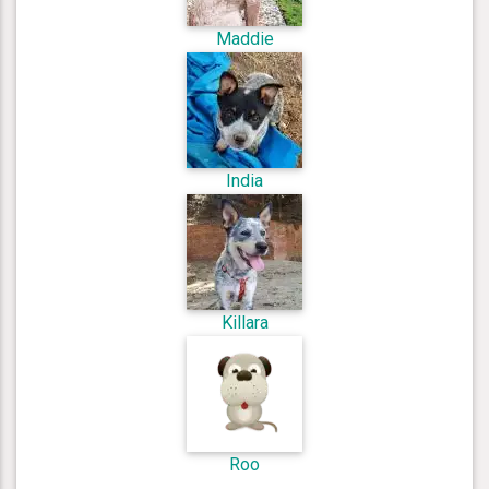
Maddie
India
Killara
Roo