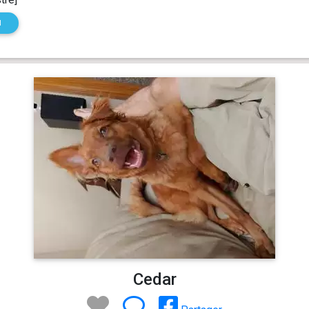
N
Cedar