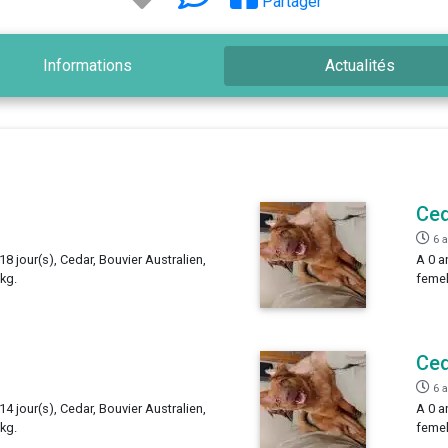
Partager
Informations
Actualités
Ce
6 
18 jour(s), Cedar, Bouvier Australien,
A 0 a
 kg.
femel
Ce
6 
14 jour(s), Cedar, Bouvier Australien,
A 0 a
 kg.
femel