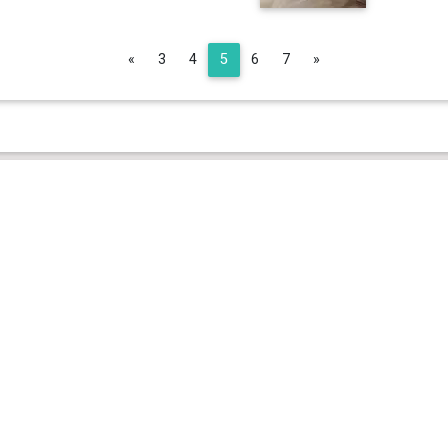
Previous
Next
«
3
4
5
6
7
»