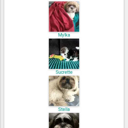
Mylka
Sucrette
Stella