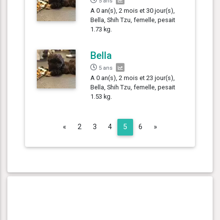
5 ans
A 0 an(s), 2 mois et 30 jour(s),
Bella, Shih Tzu, femelle, pesait
1.73 kg.
Bella
5 ans
A 0 an(s), 2 mois et 23 jour(s),
Bella, Shih Tzu, femelle, pesait
1.53 kg.
Previous
Next
«
2
3
4
5
6
»