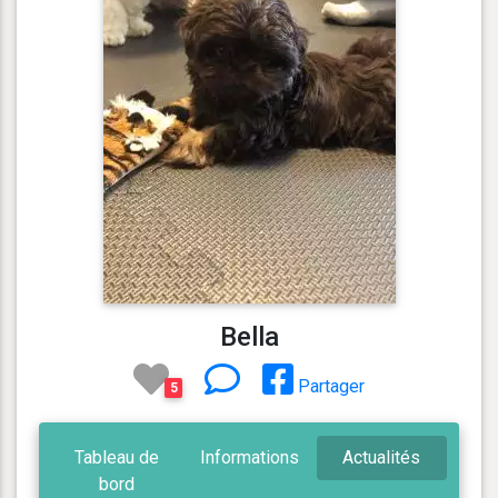
Bella
Partager
5
Tableau de
Informations
Actualités
bord