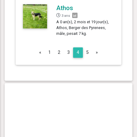
Athos
3 ans
A 0 an(s), 2 mois et 19 jour(s),
Athos, Berger des Pyrenees,
mâle, pesait 7 kg.
Previous
Next
«
1
2
3
4
5
»