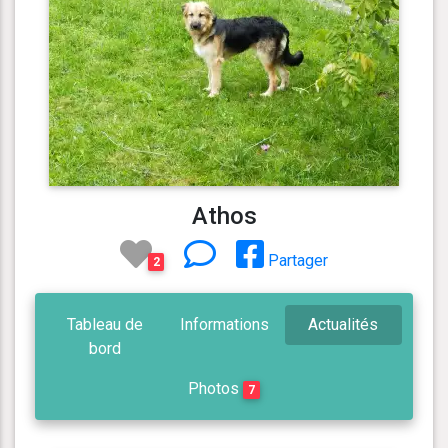
Athos
Partager
2
Tableau de
Informations
Actualités
bord
Photos
7