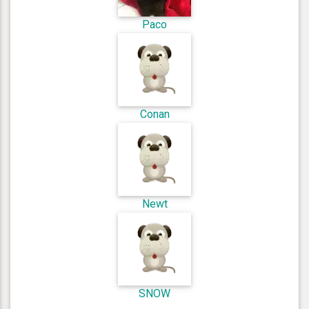
Paco
Conan
Newt
SNOW