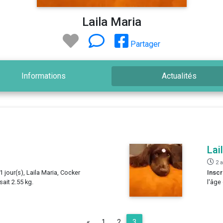
Laila Maria
Partager
Informations
Actualités
Lai
2 
1 jour(s), Laila Maria, Cocker
Inscr
sait 2.55 kg.
l'âge
Previous
«
1
2
3