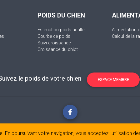
POIDS DU CHIEN
ALIMENT
Estimation poids adulte
Alimentation 
es
Courbe de poids
Calcul de la ra
Suivi croissance
Croissance du chiot
Suivez le poids de votre chien
ESPACE MEMBRE
ice. En poursuivant votre navigation, vous acceptez l’utilisation d
Mentions légales
© 2017-2020 Copyright:
belpatt.fr