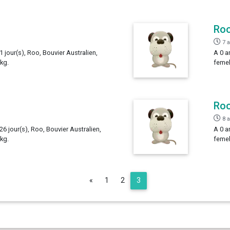
Ro
7 
1 jour(s), Roo, Bouvier Australien,
A 0 a
 kg.
femel
Ro
8 
26 jour(s), Roo, Bouvier Australien,
A 0 a
 kg.
femel
Previous
«
1
2
3