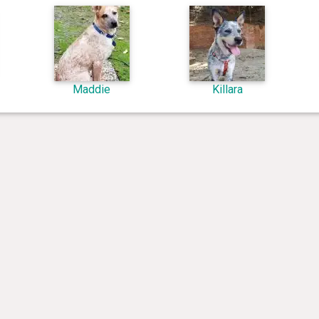
Maddie
Killara