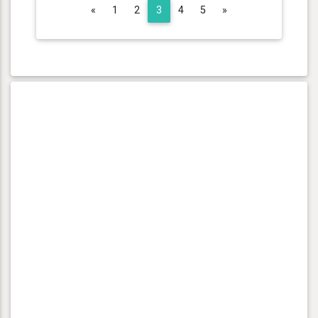
Previous
Next
«
1
2
3
4
5
»