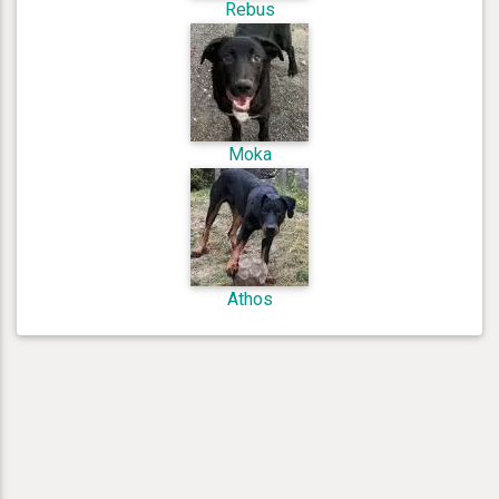
Rebus
Moka
Athos