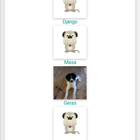
Django
Masa
Geras