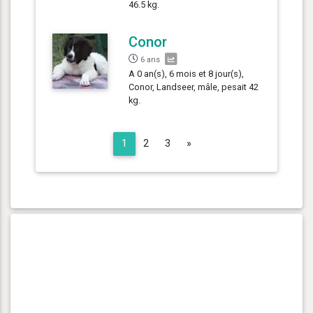
46.5 kg.
Conor
6 ans
A 0 an(s), 6 mois et 8 jour(s),
Conor, Landseer, mâle, pesait 42
kg.
Next
1
2
3
»