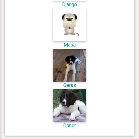
Django
Masa
Geras
Conor