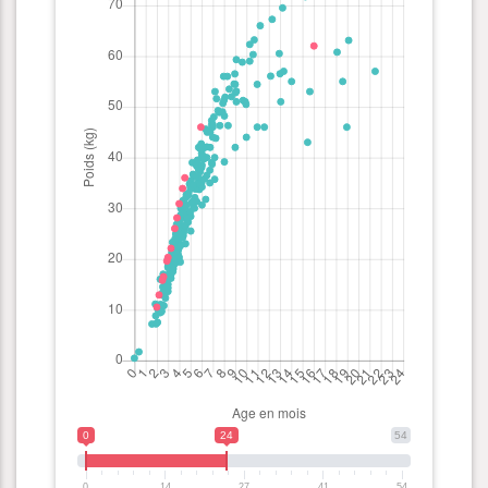
0
24
54
0
14
27
41
54