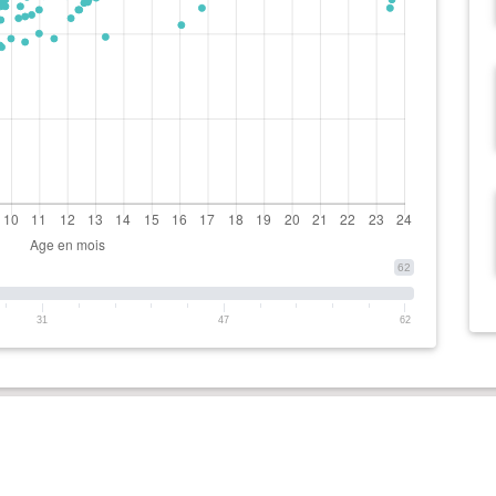
62
31
47
62