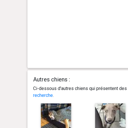
0 an(s), 3 mois et 18 jour(s)
9.3 kg
0 an(s), 3 mois et 14 jour(s)
9.4 kg
0 an(s), 3 mois et 13 jour(s)
9.3 kg
0 an(s), 3 mois et 10 jour(s)
8.4 kg
0 an(s), 3 mois et 4 jour(s)
8.3 kg
Autres chiens :
0 an(s), 3 mois et 0 jour(s)
7.9 kg
Ci-dessous d'autres chiens qui présentent des 
recherche
.
0 an(s), 2 mois et 28 jour(s)
7.8 kg
0 an(s), 2 mois et 24 jour(s)
7.3 kg