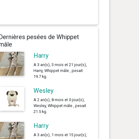
Dernières pesées de Whippet
mâle
Harry
A 3 an(s), 3 mois et 21 jour(s),
Harry, Whippet mâle , pesait
19.7 kg.
Wesley
A 2 an(s), 8 mois et 0 jour(s),
Wesley, Whippet mâle , pesait
21.5 kg.
Harry
A 3 an(s), 1 mois et 15 jour(s),