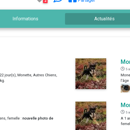
Partager
2
Informations
Actualités
Mo
5 
 22 jour(s), Monette, Autres Chiens,
Monet
 kg.
l'âge
Mo
5 
ens, femelle :
nouvelle photo de
A 1 a
femel