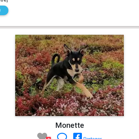
N
Monette