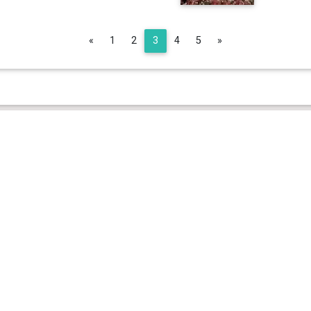
Previous
Next
«
1
2
3
4
5
»