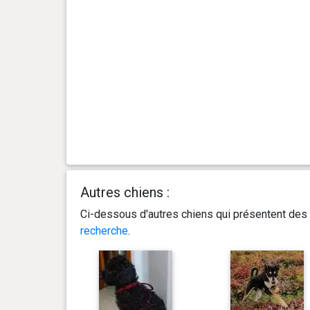
0 an(s), 4 mois et 0 jour(s)
4.6 kg
0 an(s), 3 mois et 27 jour(s)
4.5 kg
0 an(s), 3 mois et 22 jour(s)
4.2 kg
0 an(s), 3 mois et 15 jour(s)
3.6 kg
0 an(s), 3 mois et 7 jour(s)
3.3 kg
Autres chiens :
0 an(s), 2 mois et 30 jour(s)
3 kg
Ci-dessous d'autres chiens qui présentent des 
recherche
.