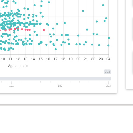
203
101
152
203