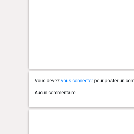
0 an(s), 5 mois et 9 jour(s)
7.6 kg
0 an(s), 5 mois et 5 jour(s)
6.9 kg
0 an(s), 5 mois et 2 jour(s)
6.8 kg
0 an(s), 4 mois et 20 jour(s)
6.5 kg
0 an(s), 4 mois et 15 jour(s)
6 kg
Vous devez
vous connecter
pour poster un com
0 an(s), 4 mois et 13 jour(s)
5.5 kg
Aucun commentaire.
0 an(s), 4 mois et 10 jour(s)
5.6 kg
0 an(s), 4 mois et 7 jour(s)
5.1 kg