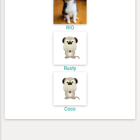
RIO
Rusty
Coco