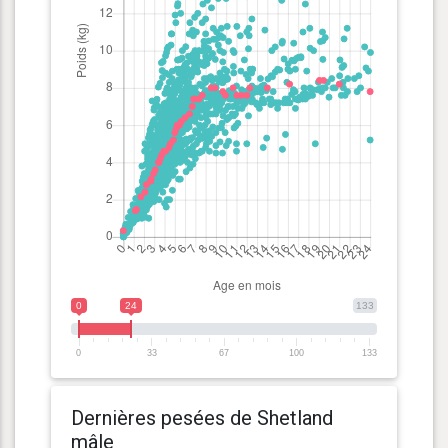
0
24
133
0
33
67
100
133
Dernières pesées de Shetland
mâle