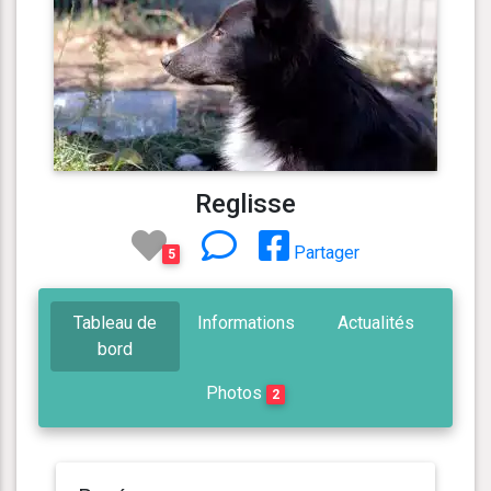
Reglisse
Partager
5
Tableau de
Informations
Actualités
bord
Photos
2