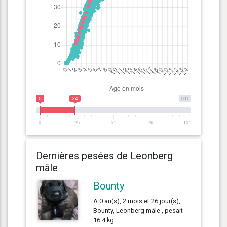
0
24
101
0
25
51
76
101
Dernières pesées de Leonberg
mâle
Bounty
A 0 an(s), 2 mois et 26 jour(s),
Bounty, Leonberg mâle , pesait
16.4 kg.