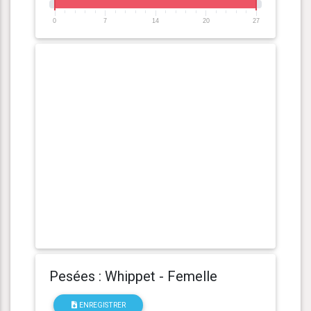
0
7
14
20
27
Pesées : Whippet - Femelle
ENREGISTRER