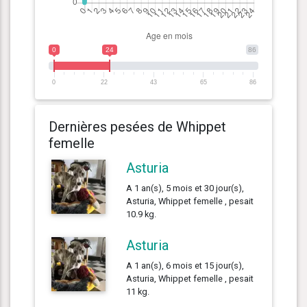
0
24
86
0
22
43
65
86
Dernières pesées de Whippet
femelle
Asturia
A 1 an(s), 5 mois et 30 jour(s),
Asturia, Whippet femelle , pesait
10.9 kg.
Asturia
A 1 an(s), 6 mois et 15 jour(s),
Asturia, Whippet femelle , pesait
11 kg.