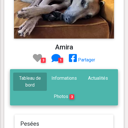
Amira
Partager
3
1
Tableau de
Informations
Actualités
bord
Photos
3
Pesées