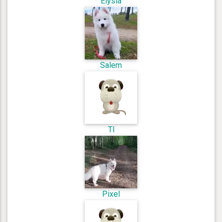
Elysia
Salem
Tl
Pixel