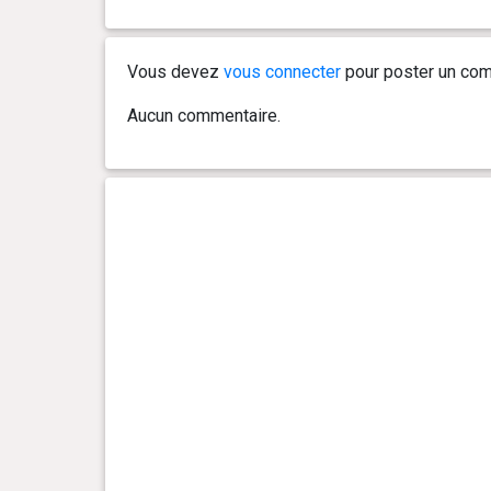
0 an(s), 3 mois et 11 jour(s)
9.5 kg
Vous devez
vous connecter
pour poster un com
0 an(s), 3 mois et 5 jour(s)
8.7 kg
Aucun commentaire.
0 an(s), 3 mois et 1 jour(s)
8 kg
0 an(s), 2 mois et 27 jour(s)
7.1 kg
0 an(s), 2 mois et 22 jour(s)
6.6 kg
0 an(s), 2 mois et 20 jour(s)
6 kg
0 an(s), 2 mois et 6 jour(s)
3.7 kg
0 an(s), 1 mois et 27 jour(s)
3.05 kg