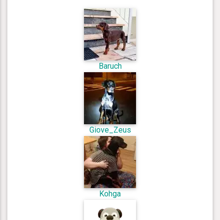
Baruch
Giove_Zeus
Kohga