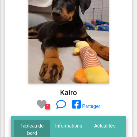
Kairo
Partager
1
Tableau de
Informations
Actualités
bord