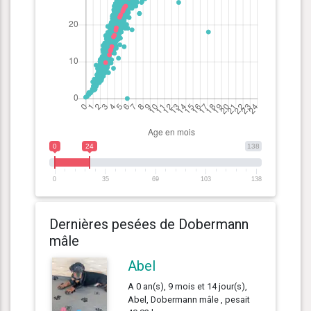
0
24
138
0
35
69
103
138
Dernières pesées de Dobermann
mâle
Abel
A 0 an(s), 9 mois et 14 jour(s),
Abel, Dobermann mâle , pesait