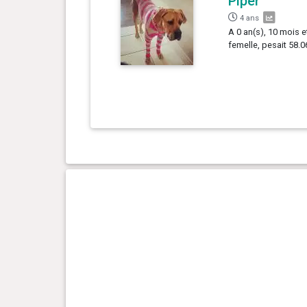
Piper
4 ans
A 0 an(s), 10 mois e
femelle, pesait 58.0