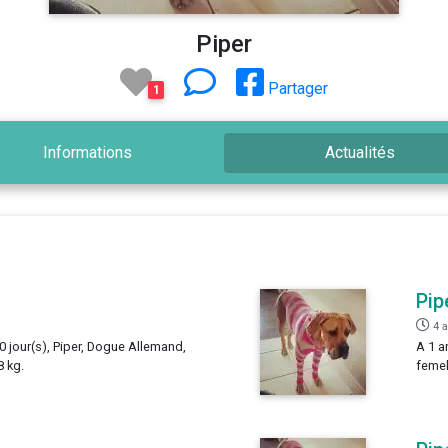
Piper
Partager
1
Informations
Actualités
Pip
4 
 0 jour(s), Piper, Dogue Allemand,
A 1 a
8 kg.
femel