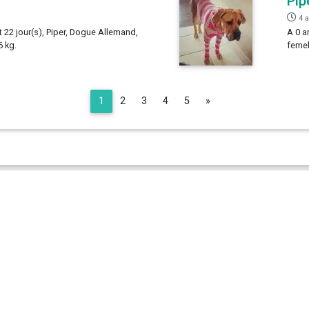
Pip
4 
t 22 jour(s), Piper, Dogue Allemand,
A 0 a
6 kg.
femel
Next
1
2
3
4
5
»