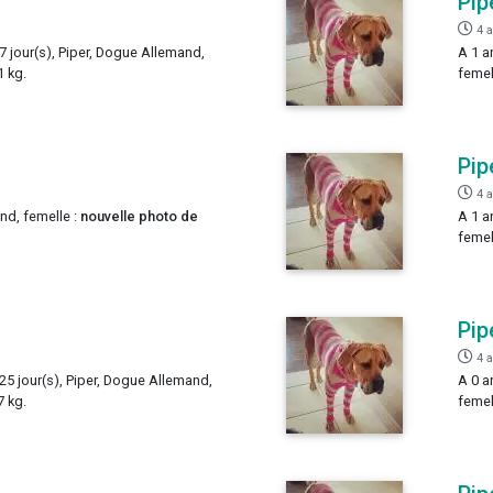
Pip
4 
 7 jour(s), Piper, Dogue Allemand,
A 1 a
1 kg.
femel
Pip
4 
nd, femelle :
nouvelle photo de
A 1 a
femel
Pip
4 
 25 jour(s), Piper, Dogue Allemand,
A 0 a
7 kg.
femel