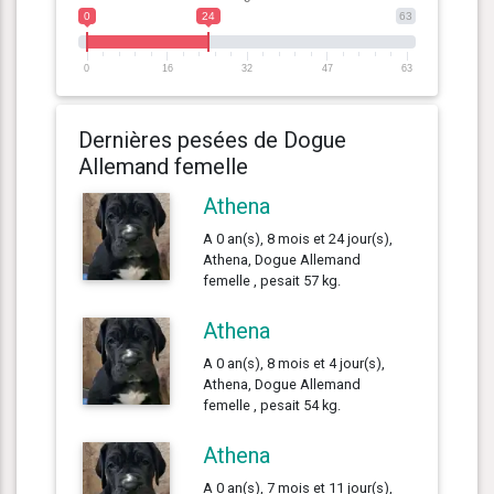
0
24
63
0
16
32
47
63
Dernières pesées de Dogue
Allemand femelle
Athena
A 0 an(s), 8 mois et 24 jour(s),
Athena, Dogue Allemand
femelle , pesait 57 kg.
Athena
A 0 an(s), 8 mois et 4 jour(s),
Athena, Dogue Allemand
femelle , pesait 54 kg.
Athena
A 0 an(s), 7 mois et 11 jour(s),