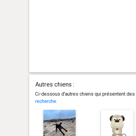
0 an(s), 2 mois et 19 jour(s)
9.2 kg
0 an(s), 2 mois et 18 jour(s)
9.1 kg
0 an(s), 2 mois et 15 jour(s)
9 kg
0 an(s), 2 mois et 14 jour(s)
8.6 kg
0 an(s), 2 mois et 13 jour(s)
8.5 kg
Autres chiens :
0 an(s), 2 mois et 12 jour(s)
8.4 kg
Ci-dessous d'autres chiens qui présentent des 
recherche
.
0 an(s), 2 mois et 11 jour(s)
8.2 kg
0 an(s), 2 mois et 10 jour(s)
8.1 kg