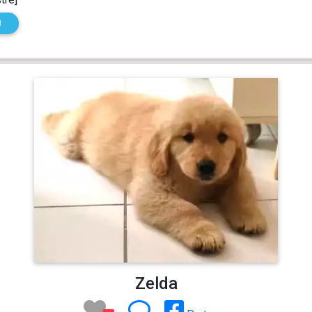
N
Zelda