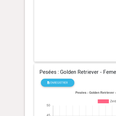
4 an(s), 4 mois et 21 jour(s)
25.9 kg
4 an(s), 3 mois et 24 jour(s)
25.7 kg
4 an(s), 1 mois et 12 jour(s)
29.5 kg
4 an(s), 0 mois et 5 jour(s)
29.5 kg
3 an(s), 11 mois et 7 jour(s)
31.7 kg
Pesées : Golden Retriever - Feme
3 an(s), 10 mois et 26 jour(s)
31.6 kg
ENREGISTRER
3 an(s), 10 mois et 10 jour(s)
31.7 kg
3 an(s), 9 mois et 27 jour(s)
32.3 kg