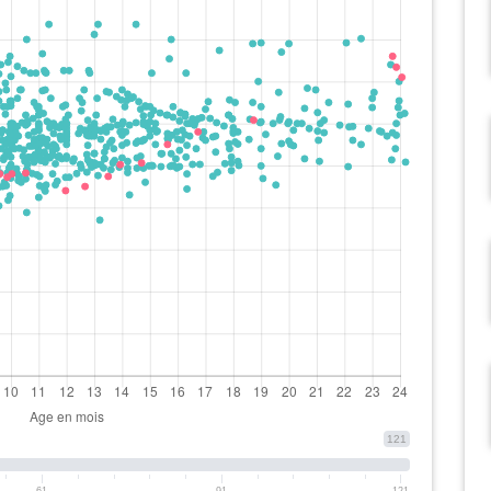
121
61
91
121