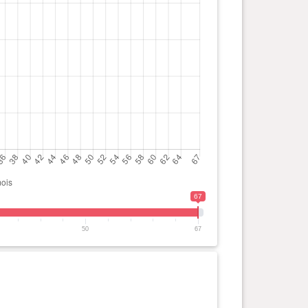
67
50
67