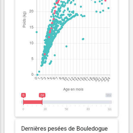
0
24
111
0
28
56
83
111
Dernières pesées de Bouledogue