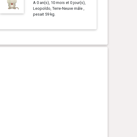
A 0 an(s), 10 mois et 0 jour(s),
Leopoldo, Terre-Neuve mâle ,
pesait 59 kg.