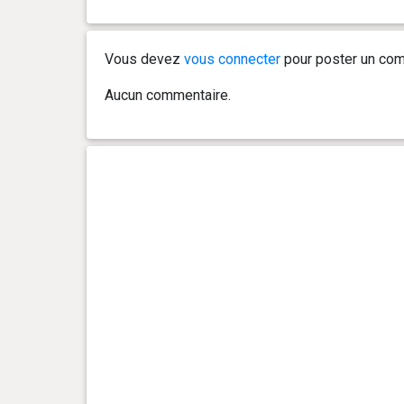
0 an(s), 3 mois et 1 jour(s)
18 kg
Vous devez
vous connecter
pour poster un com
0 an(s), 3 mois et 0 jour(s)
17.3 kg
Aucun commentaire.
0 an(s), 2 mois et 27 jour(s)
17.1 kg
0 an(s), 2 mois et 24 jour(s)
15.9 kg
0 an(s), 2 mois et 21 jour(s)
15.4 kg
0 an(s), 2 mois et 18 jour(s)
15 kg
0 an(s), 2 mois et 16 jour(s)
14.3 kg
0 an(s), 1 mois et 29 jour(s)
11.3 kg