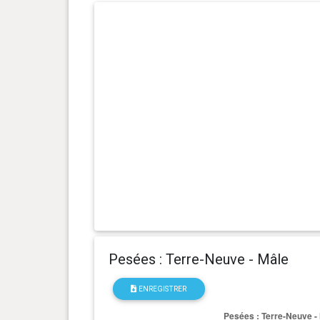
0 an(s), 11 mois et 23 jour(s)
65.5 kg
0 an(s), 9 mois et 29 jour(s)
64.5 kg
0 an(s), 9 mois et 15 jour(s)
63.6 kg
0 an(s), 8 mois et 28 jour(s)
60 kg
0 an(s), 8 mois et 0 jour(s)
56 kg
0 an(s), 7 mois et 8 jour(s)
50.6 kg
0 an(s), 7 mois et 4 jour(s)
49.7 kg
Pesées : Terre-Neuve - Mâle
0 an(s), 6 mois et 25 jour(s)
47 kg
ENREGISTRER
0 an(s), 6 mois et 16 jour(s)
45.1 kg