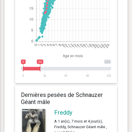
0
24
122
0
31
61
92
122
Dernières pesées de Schnauzer
Géant mâle
Freddy
A 1 an(s), 7 mois et 4 jour(s),
Freddy, Schnauzer Géant mâle ,