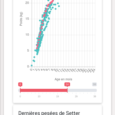
0
24
38
0
10
19
29
38
Dernières pesées de Setter