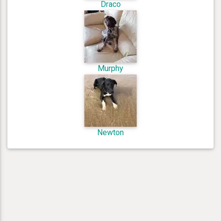
Draco
Murphy
Newton