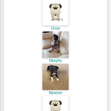
Orion
Murphy
Newton