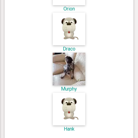
Orion
Draco
Murphy
Hank