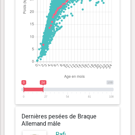
0
24
108
0
27
54
81
108
Dernières pesées de Braque
Allemand mâle
Rafi