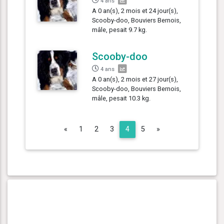
4 ans
A 0 an(s), 2 mois et 24 jour(s),
Scooby-doo, Bouviers Bernois,
mâle, pesait 9.7 kg.
Scooby-doo
4 ans
A 0 an(s), 2 mois et 27 jour(s),
Scooby-doo, Bouviers Bernois,
mâle, pesait 10.3 kg.
Previous
Next
«
1
2
3
4
5
»