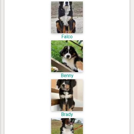
Falco
Benny
Brady