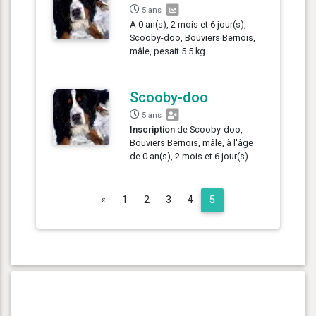
5 ans
A 0 an(s), 2 mois et 6 jour(s),
Scooby-doo, Bouviers Bernois,
mâle, pesait 5.5 kg.
Scooby-doo
5 ans
Inscription
de Scooby-doo,
Bouviers Bernois, mâle, à l'âge
de 0 an(s), 2 mois et 6 jour(s).
Previous
«
1
2
3
4
5