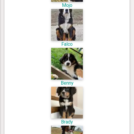
Mojo
Falco
Benny
Brady