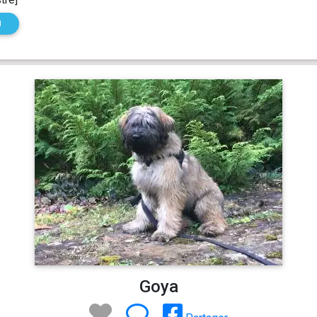
N
Goya